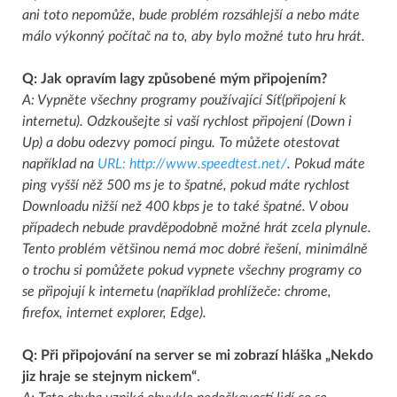
ani toto nepomůže, bude problém rozsáhlejší a nebo máte
málo výkonný počítač na to, aby bylo možné tuto hru hrát.
Q: Jak opravím lagy způsobené mým připojením?
A: Vypněte všechny programy používající Síť(připojení k
internetu). Odzkoušejte si vaší rychlost připojení (Down i
Up) a dobu odezvy pomocí pingu. To můžete otestovat
například na
URL: http://www.speedtest.net/
. Pokud máte
ping vyšší něž 500 ms je to špatné, pokud máte rychlost
Downloadu nižší než 400 kbps je to také špatné. V obou
případech nebude pravděpodobně možné hrát zcela plynule.
Tento problém většinou nemá moc dobré řešení, minimálně
o trochu si pomůžete pokud vypnete všechny programy co
se připojují k internetu (například prohlížeče: chrome,
firefox, internet explorer, Edge).
Q: Při připojování na server se mi zobrazí hláška „Nekdo
jiz hraje se stejnym nickem“
.