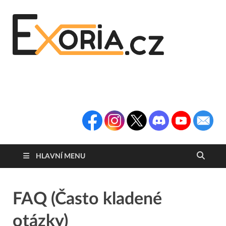
Exoria
Herní Portál
Exoria.CZ
HLAVNÍ MENU
FAQ (Často kladené
otázky)