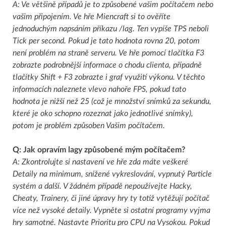
A: Ve většině případů je to způsobené vašim počítačem nebo
vašim připojením. Ve hře Miencraft si to ověříte
jednoduchým napsáním příkazu /lag. Ten vypíše TPS neboli
Tick per second. Pokud je tato hodnota rovna 20, potom
není problém na straně serveru. Ve hře pomocí tlačítka F3
zobrazte podrobnější informace o chodu clienta, případně
tlačítky Shift + F3 zobrazte i graf využití výkonu. V těchto
informacích naleznete vlevo nahoře FPS, pokud tato
hodnota je nižší než 25 (což je množství snímků za sekundu,
které je oko schopno rozeznat jako jednotlivé snímky),
potom je problém způsoben Vašim počítačem.
Q: Jak opravím lagy způsobené mým počítačem?
A: Zkontrolujte si nastavení ve hře zda máte veškeré
Detaily na minimum, snížené vykreslování, vypnutý Particle
systém a další. V žádném případě nepoužívejte Hacky,
Cheaty, Trainery, či jiné úpravy hry ty totiž vytěžují počítač
více než vysoké detaily. Vypněte si ostatní programy vyjma
hry samotné. Nastavte Prioritu pro CPU na Vysokou. Pokud