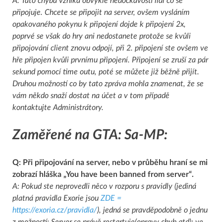
A: Tato chyba vzniká obvykle nedočkavostí lidí co se
připojuje. Chcete se připojit na server, ovšem vysláním
opakovaného pokynu k připojení dojde k připojení 2x,
poprvé se však do hry ani nedostanete protože se kvůli
připojování client znovu odpojí, při 2. připojení ste ovšem ve
hře připojen kvůli prvnímu připojení. Připojení se zruší za pár
sekund pomocí time outu, poté se můžete již běžně přijít.
Druhou možností co by tato zpráva mohla znamenat, že se
vám někdo snaží dostat na účet a v tom případě
kontaktujte Administrátory.
Zaměřené na GTA: Sa-MP:
Q:
Při připojování na server, nebo v průběhu hraní se mi
zobrazí hláška „You have been banned from server“
.
A: Pokud ste neprovedli něco v rozporu s pravidly (jediná
platná pravidla Exorie jsou
ZDE =
https://exoria.cz/pravidla/
), jedná se pravděpodobně o jednu
z možností: Server se právě restartuje(opravy chyb atd); ve