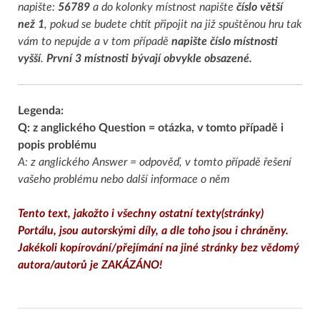
napište:
56789
a do kolonky místnost napište
číslo větší
než 1
, pokud se budete chtít připojit na již spuštěnou hru tak
vám to nepujde a v tom případě
napište číslo místnosti
vyšší
.
První 3 místnosti bývají obvykle obsazené.
Legenda:
Q: z anglického Question = otázka, v tomto případě i
popis problému
A: z anglického Answer = odpověď, v tomto případě řešení
vašeho problému nebo další informace o něm
Tento text, jakožto i všechny ostatní texty(stránky)
Portálu, jsou autorskými díly, a dle toho jsou i chráněny.
Jakékoli kopírování/přejímání na jiné stránky bez vědomý
autora/autorů je ZAKÁZÁNO!