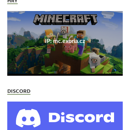
HRY
IP: mc.exoria.cz
DISCORD