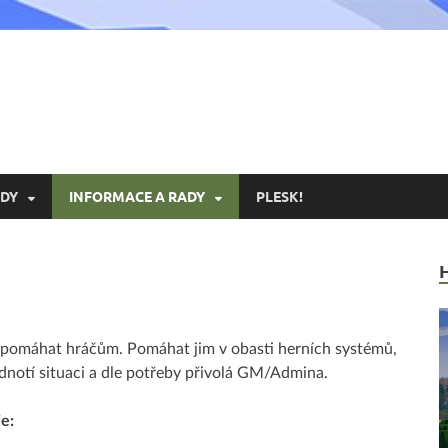
xoria.cz
ní Portál Exoria.CZ
DY
INFORMACE A RADY
PLESK!
e pomáhat hráčům. Pomáhat jim v obasti herních systémů,
dnotí situaci a dle potřeby přivolá GM/Admina.
e: