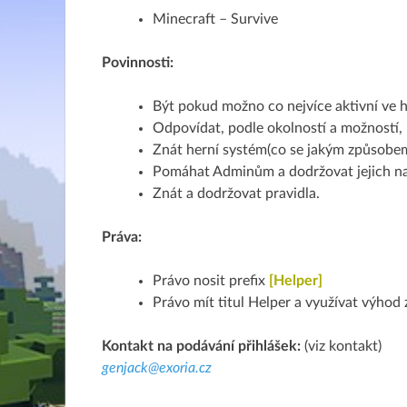
Minecraft – Survive
Povinnosti:
Být pokud možno co nejvíce aktivní ve h
Odpovídat, podle okolností a možností, n
Znát herní systém(co se jakým způsobem dě
Pomáhat Adminům a dodržovat jejich na
Znát a dodržovat pravidla.
Práva:
Právo nosit prefix
[Helper]
Právo mít titul Helper a využívat výhod 
Kontakt na podávání přihlášek:
(viz kontakt)
genjack@exoria.cz