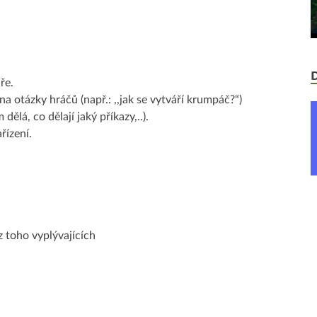
ře.
a otázky hráčů (např.: ,,jak se vytváří krumpáč?“)
lá, co dělají jaký příkazy,..).
řízení.
z toho vyplývajících