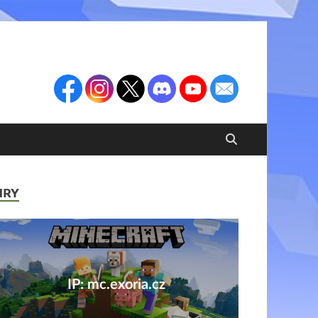
HRY
IP: mc.exoria.cz