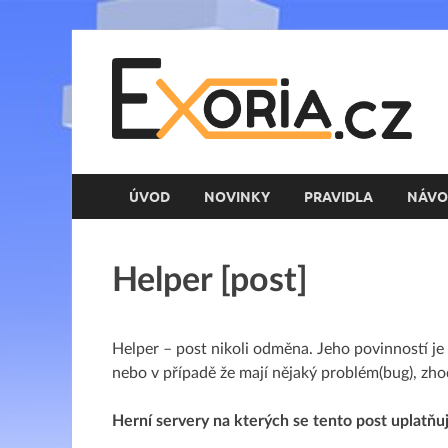
E
Her
ÚVOD
NOVINKY
PRAVIDLA
NÁVO
Helper [post]
Helper – post nikoli odměna. Jeho povinností j
nebo v případě že mají nějaký problém(bug), zho
Herní servery na kterých se tento post uplatňuj