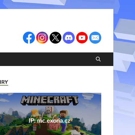
HRY
IP: mc.exoria.cz