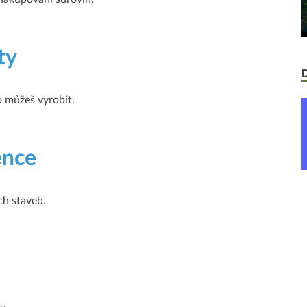
ty
o můžeš vyrobit.
ence
h staveb.