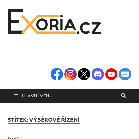
Exoria
Herní Portál
Exoria.CZ
HLAVNÍ MENU
ŠTÍTEK:
VÝBĚROVÉ ŘÍZENÍ
SA-MP