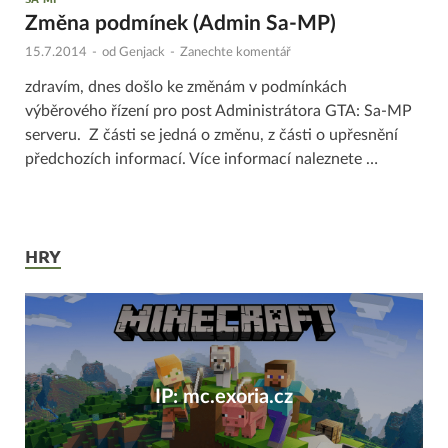
Změna podmínek (Admin Sa-MP)
15.7.2014
-
od
Genjack
-
Zanechte komentář
zdravím, dnes došlo ke změnám v podmínkách
výběrového řízení pro post Administrátora GTA: Sa-MP
serveru. Z části se jedná o změnu, z části o upřesnění
předchozích informací. Více informací naleznete …
HRY
IP: mc.exoria.cz