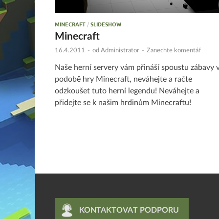
MINECRAFT
/
SLIDESHOW
Minecraft
16.4.2011
-
od
Administrator
-
Zanechte komentář
Naše herní servery vám přináší spoustu zábavy 
podobě hry Minecraft, neváhejte a račte
odzkoušet tuto herní legendu! Neváhejte a
přidejte se k našim hrdinům Minecraftu!
KONTAKTOVAT PODPORU