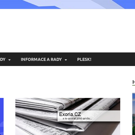
xoria.cz
ní Portál Exoria.CZ
DY
INFORMACE A RADY
PLESK!