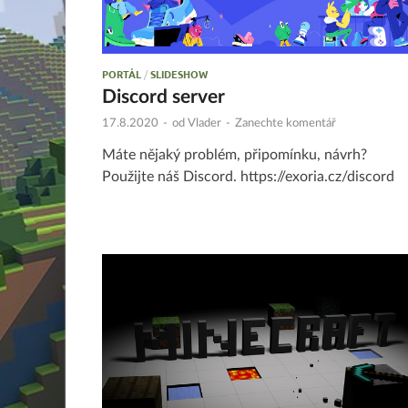
PORTÁL
/
SLIDESHOW
Discord server
17.8.2020
-
od
Vlader
-
Zanechte komentář
Máte nějaký problém, připomínku, návrh?
Použijte náš Discord. https://exoria.cz/discord