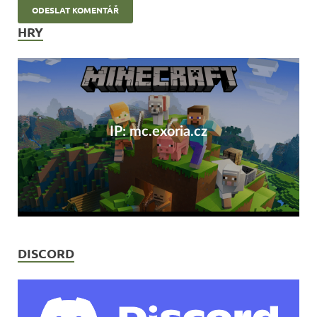
HRY
IP: mc.exoria.cz
DISCORD