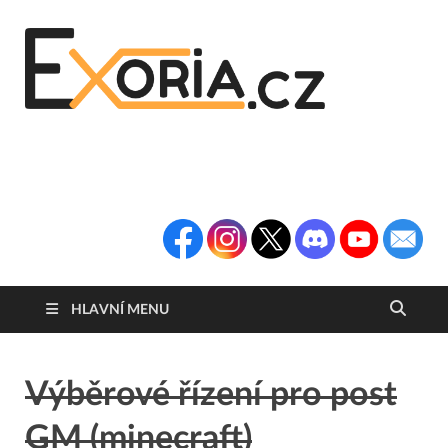
Exoria
Herní Portál
Exoria.CZ
HLAVNÍ MENU
Výběrové řízení pro post
GM (minecraft)