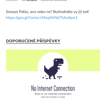
4.8.2017
-
od
Genjack
-
Zanechte komentář
Smazat Peklo, ano nebo ne? Rozhodněte vy již teď:
https://goo.gl/forms/rMxqMrNd7SAullpw1
DOPORUČENÉ PŘÍSPĚVKY