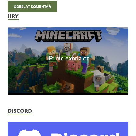
HRY
IP: mc.exoria.cz
DISCORD