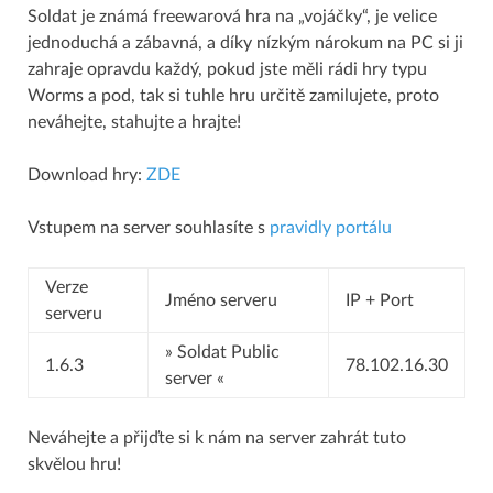
Soldat je známá freewarová hra na „vojáčky“, je velice
jednoduchá a zábavná, a díky nízkým nárokum na PC si ji
zahraje opravdu každý, pokud jste měli rádi hry typu
Worms a pod, tak si tuhle hru určitě zamilujete, proto
neváhejte, stahujte a hrajte!
Download hry:
ZDE
Vstupem na server souhlasíte s
pravidly portálu
Verze
Jméno serveru
IP + Port
serveru
» Soldat Public
1.6.3
78.102.16.30
server «
Neváhejte a přijďte si k nám na server zahrát tuto
skvělou hru!