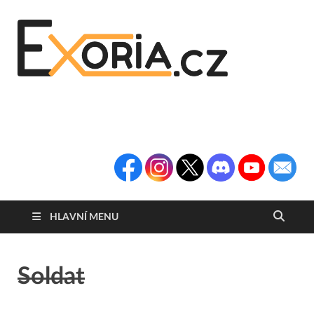
Exoria
Herní Portál
Exoria.CZ
HLAVNÍ MENU
Soldat