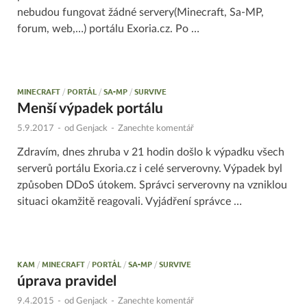
nebudou fungovat žádné servery(Minecraft, Sa-MP,
forum, web,…) portálu Exoria.cz. Po …
MINECRAFT
/
PORTÁL
/
SA-MP
/
SURVIVE
Menší výpadek portálu
5.9.2017
-
od
Genjack
-
Zanechte komentář
Zdravím, dnes zhruba v 21 hodin došlo k výpadku všech
serverů portálu Exoria.cz i celé serverovny. Výpadek byl
způsoben DDoS útokem. Správci serverovny na vzniklou
situaci okamžitě reagovali. Vyjádření správce …
KAM
/
MINECRAFT
/
PORTÁL
/
SA-MP
/
SURVIVE
úprava pravidel
9.4.2015
-
od
Genjack
-
Zanechte komentář