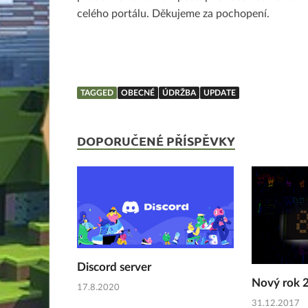
celého portálu. Děkujeme za pochopení.
TAGGED
OBECNÉ
ÚDRŽBA
UPDATE
DOPORUČENÉ PŘÍSPĚVKY
Discord server
Nový rok 
17.8.2020
31.12.2017