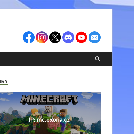
HRY
IP: mc.exoria.cz