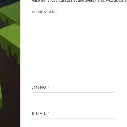
Vaše e-mailová adresa nebude zveřejněna.
Vyžadované
KOMENTÁŘ
*
JMÉNO
*
E-MAIL
*