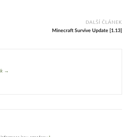
DALŠÍ ČLÁNEK
Minecraft Survive Update [1.13]
ck →