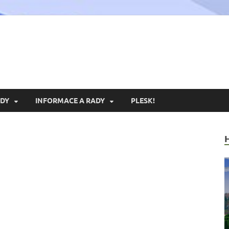
xoria.cz
ní Portál Exoria.CZ
DY
INFORMACE A RADY
PLESK!