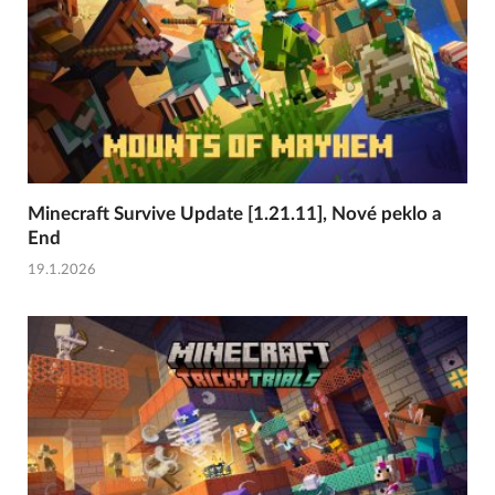
Minecraft Survive Update [1.21.11], Nové peklo a
End
19.1.2026