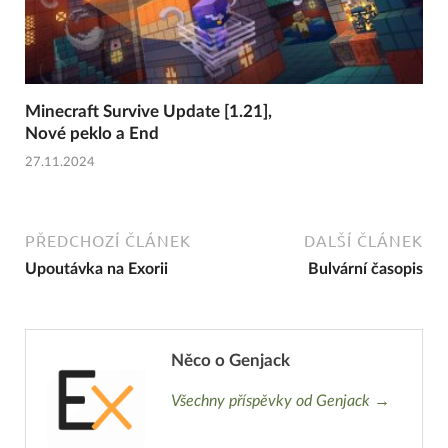
Minecraft Survive Update [1.21],
Nové peklo a End
27.11.2024
PŘEDCHOZÍ ČLÁNEK
DALŠÍ ČLÁNEK
Upoutávka na Exorii
Bulvární časopis
Něco o Genjack
Všechny příspěvky od Genjack →