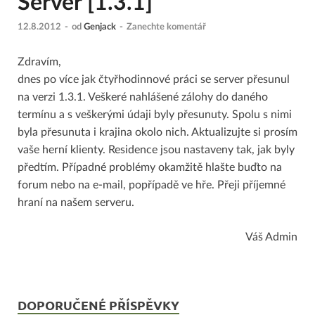
Server [1.3.1]
12.8.2012
-
od
Genjack
-
Zanechte komentář
Zdravím,
dnes po více jak čtyřhodinnové práci se server přesunul
na verzi 1.3.1. Veškeré nahlášené zálohy do daného
termínu a s veškerými údaji byly přesunuty. Spolu s nimi
byla přesunuta i krajina okolo nich. Aktualizujte si prosím
vaše herní klienty. Residence jsou nastaveny tak, jak byly
předtím. Případné problémy okamžitě hlašte buďto na
forum nebo na e-mail, popřípadě ve hře. Přeji příjemné
hraní na našem serveru.
Váš Admin
DOPORUČENÉ PŘÍSPĚVKY