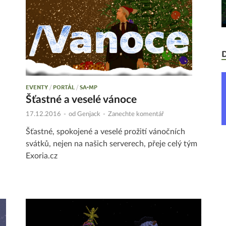
EVENTY
/
PORTÁL
/
SA-MP
Šťastné a veselé vánoce
17.12.2016
-
od
Genjack
-
Zanechte komentář
Šťastné, spokojené a veselé prožití vánočních
svátků, nejen na našich serverech, přeje celý tým
Exoria.cz