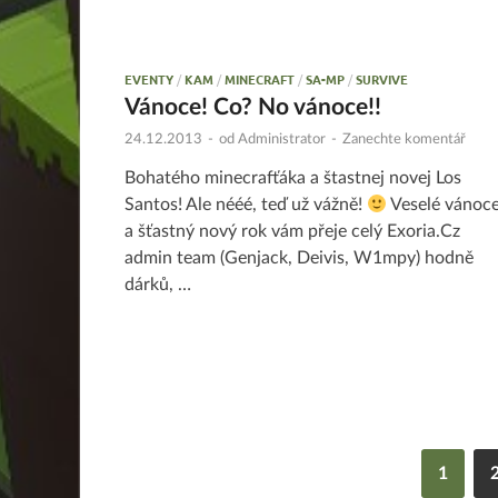
EVENTY
/
KAM
/
MINECRAFT
/
SA-MP
/
SURVIVE
Vánoce! Co? No vánoce!!
24.12.2013
-
od
Administrator
-
Zanechte komentář
Bohatého minecrafťáka a štastnej novej Los
Santos! Ale nééé, teď už vážně!
Veselé vánoc
a šťastný nový rok vám přeje celý Exoria.Cz
admin team (Genjack, Deivis, W1mpy) hodně
dárků, …
1