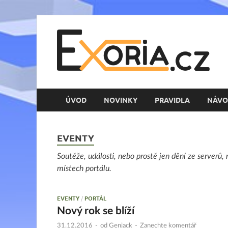
E
Her
ÚVOD
NOVINKY
PRAVIDLA
NÁVO
EVENTY
Soutěže, události, nebo prostě jen dění ze serverů,
místech portálu.
EVENTY
/
PORTÁL
Nový rok se blíží
31.12.2016
-
od
Genjack
-
Zanechte komentář