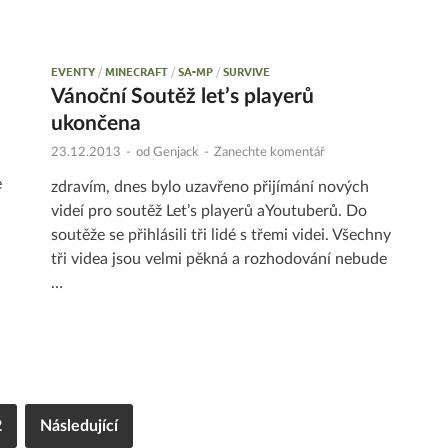
EVENTY
/
MINECRAFT
/
SA-MP
/
SURVIVE
Vánoční Soutěž let’s playerů
ukončena
23.12.2013
-
od
Genjack
-
Zanechte komentář
e
zdravím, dnes bylo uzavřeno přijímání nových
videí pro soutěž Let’s playerů aYoutuberů. Do
soutěže se přihlásili tři lidé s třemi videi. Všechny
tři videa jsou velmi pěkná a rozhodování nebude
…
2
Následující