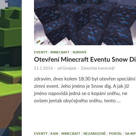
EVENTY
/
MINECRAFT
/
SURVIVE
Otevření Minecraft Eventu Snow Di
21.1.2016
-
od
Genjack
-
Zanechte komentář
zdravím, dnes kolem 18:30 byl otevřen speciální
zimní event. Jeho jméno je Snow dig. A jak již
jméno napovídá jedná se o kopání sněhu, ne
ovšem jentak obyčejného sněhu, tento …
EVENTY
/
KAM
/
MINECRAFT
/
NEZAŘAZENÉ
/
PORTÁL
/
SA-MP