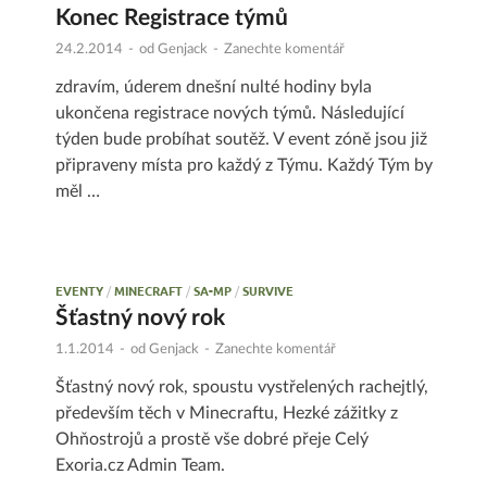
Konec Registrace týmů
24.2.2014
-
od
Genjack
-
Zanechte komentář
zdravím, úderem dnešní nulté hodiny byla
ukončena registrace nových týmů. Následující
týden bude probíhat soutěž. V event zóně jsou již
připraveny místa pro každý z Týmu. Každý Tým by
měl …
EVENTY
/
MINECRAFT
/
SA-MP
/
SURVIVE
Šťastný nový rok
1.1.2014
-
od
Genjack
-
Zanechte komentář
Šťastný nový rok, spoustu vystřelených rachejtlý,
především těch v Minecraftu, Hezké zážitky z
Ohňostrojů a prostě vše dobré přeje Celý
Exoria.cz Admin Team.