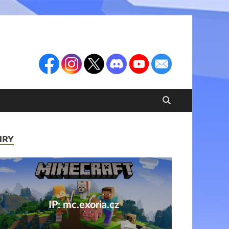
HRY
IP: mc.exoria.cz