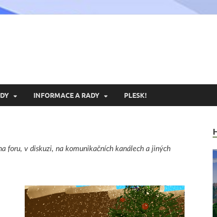
xoria.cz
ní Portál Exoria.CZ
DY
INFORMACE A RADY
PLESK!
 na foru, v diskuzi, na komunikačních kanálech a jiných