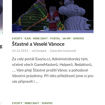
EVENTY
/
KAM
/
MINECRAFT
/
PORTÁL
/
SA-MP
/
SURVIVE
Šťastné a Veselé Vánoce
g
24.12.2015
-
od
Genjack
-
Zanechte komentář
Za celý portál Exoria.cz, Administrátorský tým,
včetně všech GameMasterů, Helperů, Redaktorů,
…. Vám přeji Šťastné prožití Vánoc a pohodové
Vánoční prázdniny. Při této příležitosti jsme si pro
vás připravili i …
/
EVENTY
/
MINECRAFT
/
SURVIVE