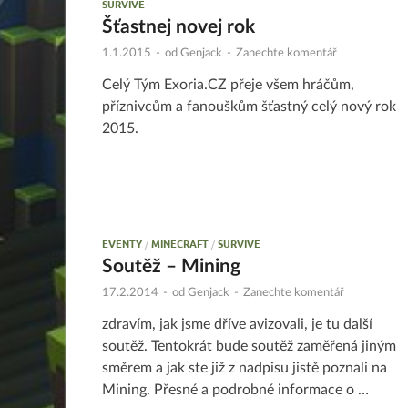
SURVIVE
Šťastnej novej rok
1.1.2015
-
od
Genjack
-
Zanechte komentář
Celý Tým Exoria.CZ přeje všem hráčům,
příznivcům a fanouškům šťastný celý nový rok
2015.
EVENTY
/
MINECRAFT
/
SURVIVE
Soutěž – Mining
17.2.2014
-
od
Genjack
-
Zanechte komentář
zdravím, jak jsme dříve avizovali, je tu další
soutěž. Tentokrát bude soutěž zaměřená jiným
směrem a jak ste již z nadpisu jistě poznali na
Mining. Přesné a podrobné informace o …