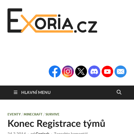
Exoria
Herní Portál
Exoria.CZ
HLAVNÍ MENU
EVENTY
/
MINECRAFT
/
SURVIVE
Konec Registrace týmů