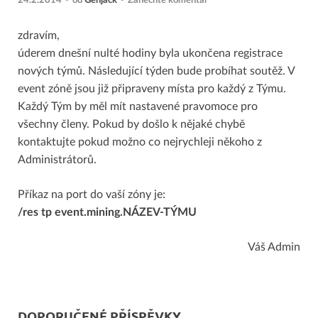
24.2.2014
-
od
Genjack
-
Zanechte komentář
zdravím,
úderem dnešní nulté hodiny byla ukončena registrace
nových týmů. Následující týden bude probíhat soutěž. V
event zóně jsou již připraveny místa pro každý z Týmu.
Každý Tým by měl mít nastavené pravomoce pro
všechny členy. Pokud by došlo k nějaké chybě
kontaktujte pokud možno co nejrychleji někoho z
Administrátorů.
Příkaz na port do vaší zóny je:
/res tp event.mining.NÁZEV-TÝMU
Váš Admin
DOPORUČENÉ PŘÍSPĚVKY