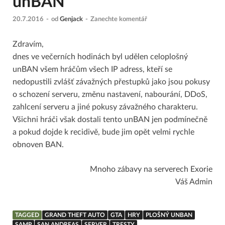
unBAN
20.7.2016
-
od
Genjack
-
Zanechte komentář
Zdravím,
dnes ve večerních hodinách byl udělen celoplošný
unBAN všem hráčům všech IP adress, kteří se
nedopustili zvlášť závažných přestupků jako jsou pokusy
o schození serveru, změnu nastavení, nabourání, DDoS,
zahlcení serveru a jiné pokusy závažného charakteru.
Všichni hráči však dostali tento unBAN jen podmínečně
a pokud dojde k recidivě, bude jim opět velmi rychle
obnoven BAN.
Mnoho zábavy na serverech Exorie
Váš Admin
TAGGED
GRAND THEFT AUTO
GTA
HRY
PLOŠNÝ UNBAN
SAMP
SAN ANDREAS
SERVER
TRESTY