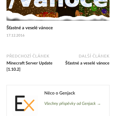
Šťastné a veselé vánoce
17.12.2016
PŘEDCHOZÍ ČLÁNEK
DALŠÍ ČLÁNEK
Minecraft Server Update
Šťastné a veselé vánoce
[1.10.2]
Něco o Genjack
Všechny příspěvky od Genjack →