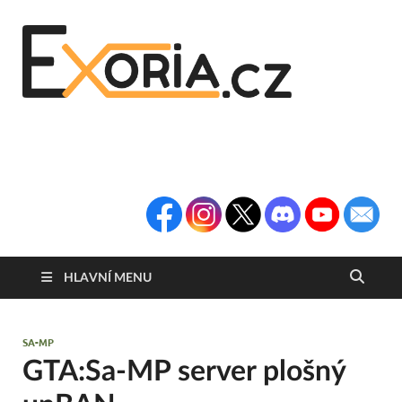
Exoria
Herní Portál
Exoria.CZ
HLAVNÍ MENU
SA-MP
GTA:Sa-MP server plošný