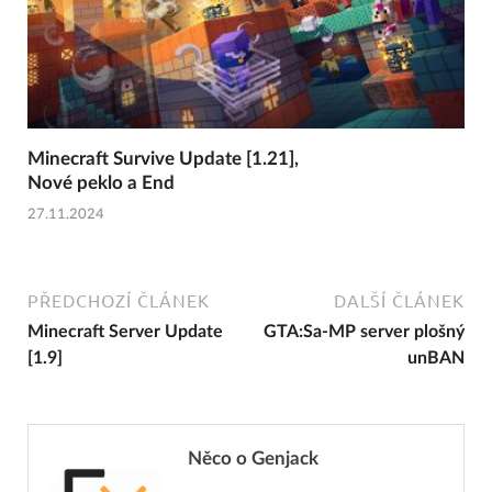
Minecraft Survive Update [1.21],
Nové peklo a End
27.11.2024
PŘEDCHOZÍ ČLÁNEK
DALŠÍ ČLÁNEK
Minecraft Server Update
GTA:Sa-MP server plošný
[1.9]
unBAN
Něco o Genjack