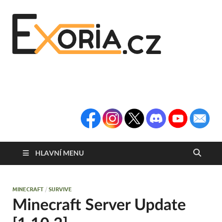
Exoria
Herní Portál
Exoria.CZ
HLAVNÍ MENU
MINECRAFT
/
SURVIVE
Minecraft Server Update