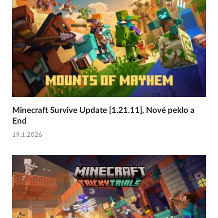
Minecraft Survive Update [1.21.11], Nové peklo a
End
19.1.2026