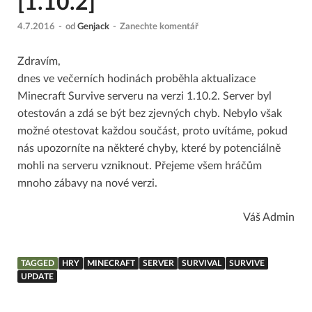
[1.10.2]
4.7.2016
-
od
Genjack
-
Zanechte komentář
Zdravím,
dnes ve večerních hodinách proběhla aktualizace
Minecraft Survive serveru na verzi 1.10.2. Server byl
otestován a zdá se být bez zjevných chyb. Nebylo však
možné otestovat každou součást, proto uvítáme, pokud
nás upozorníte na některé chyby, které by potenciálně
mohli na serveru vzniknout. Přejeme všem hráčům
mnoho zábavy na nové verzi.
Váš Admin
TAGGED
HRY
MINECRAFT
SERVER
SURVIVAL
SURVIVE
UPDATE