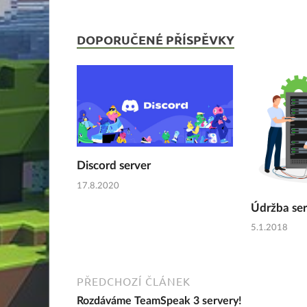
DOPORUČENÉ PŘÍSPĚVKY
Discord server
17.8.2020
Údržba se
5.1.2018
PŘEDCHOZÍ ČLÁNEK
Rozdáváme TeamSpeak 3 servery!