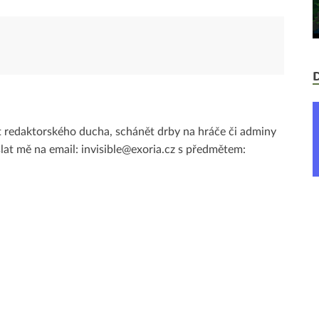
mít redaktorského ducha, schánět drby na hráče či adminy
lat mě na email: invisible@exoria.cz s předmětem: