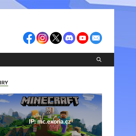
HRY
IP: mc.exoria.cz