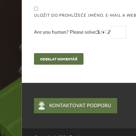
ULOŽIT DO PROHLÍŽEČE JMÉNO, E-MAIL A W
Are you human? Please solve:
KONTAKTOVAT PODPORU