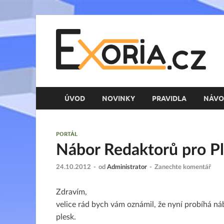
E
Her
ÚVOD
NOVINKY
PRAVIDLA
NÁVO
PORTÁL
Nábor Redaktorů pro P
24.10.2012
-
od
Administrator
-
Zanechte komentář
Zdravím,
velice rád bych vám oznámil, že nyní probíhá ná
plesk.