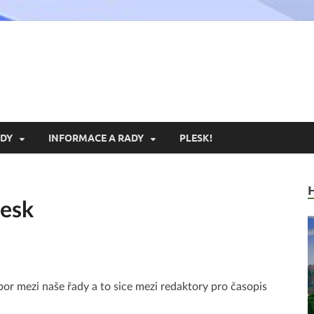
xoria.cz
ní Portál Exoria.CZ
DY
INFORMACE A RADY
PLESK!
lesk
bor mezi naše řady a to sice mezi redaktory pro časopis