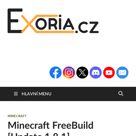
Exoria
Herní Portál
Exoria.CZ
HLAVNÍ MENU
MINECRAFT
Minecraft FreeBuild