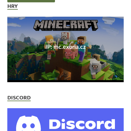
HRY
IP: mc.exoria.cz
DISCORD