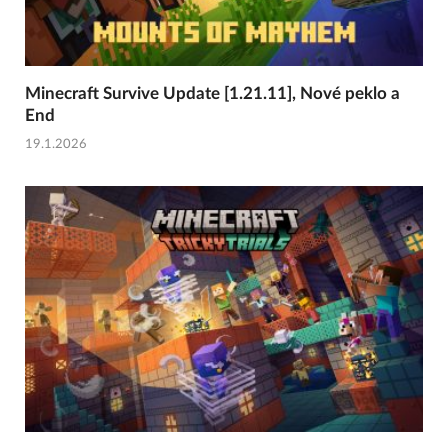
Minecraft Survive Update [1.21.11], Nové peklo a
End
19.1.2026