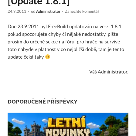
[Update 1.8.1]
24.9.2011
-
od
Administrator
-
Zanechte komentář
Dne 23.9.2011 byl FreeBuild updatován na verzi 1.8.1,
pokud spozorujete chyby či nějaké nedostatky, pište
prosím do určené sekce na fóru, pro hráče na survive
toto nabyde v platnost v co nejbližší době, tam je tento
update čeká taky
Váš Administrátor.
DOPORUČENÉ PŘÍSPĚVKY