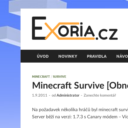
E
Her
ÚVOD
NOVINKY
PRAVIDLA
NÁVO
MINECRAFT
/
SURVIVE
Minecraft Survive [Obn
1.9.2011
-
od
Administrator
-
Zanechte komentář
Na požadavek několika hráčů byl minecraft surv
Server běží na verzi: 1.7.3 s Canary módem – Ví