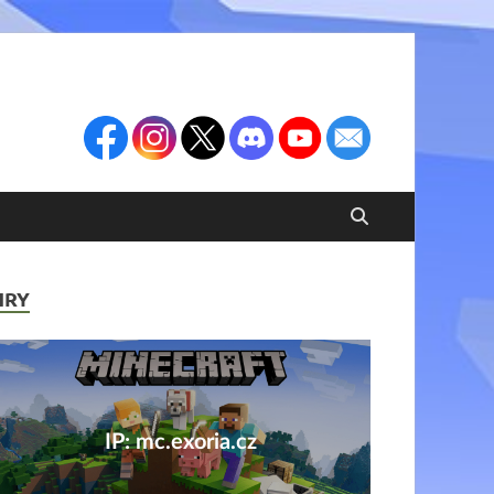
HRY
IP: mc.exoria.cz