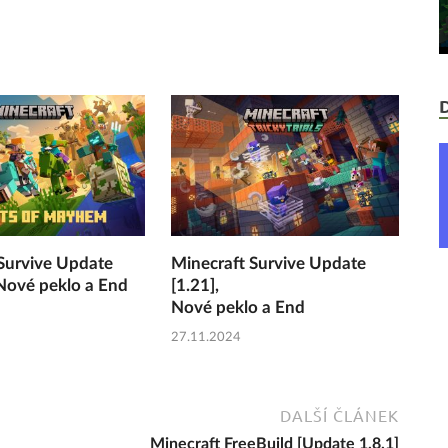
Survive Update
Minecraft Survive Update
 Nové peklo a End
[1.21],
Nové peklo a End
27.11.2024
DALŠÍ ČLÁNEK
Minecraft FreeBuild [Update 1.8.1]