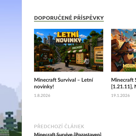
DOPORUČENÉ PŘÍSPĚVKY
Minecraft Survival – Letní
Minecraft 
novinky!
[1.21.11],
1.8.2026
19.1.2026
PŘEDCHOZÍ ČLÁNEK
Minecraft Survive [Pozastaven]