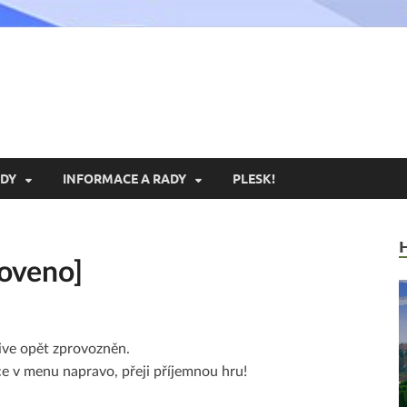
xoria.cz
ní Portál Exoria.CZ
DY
INFORMACE A RADY
PLESK!
oveno]
ive opět zprovozněn.
ce v menu napravo, přeji příjemnou hru!