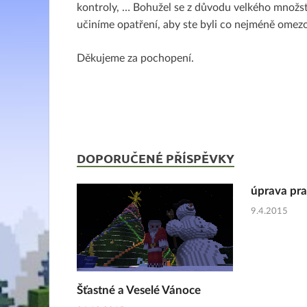
kontroly, … Bohužel se z důvodu velkého množst
učiníme opatření, aby ste byli co nejméně omezo
Děkujeme za pochopení.
DOPORUČENÉ PŘÍSPĚVKY
úprava pra
9.4.2015
Šťastné a Veselé Vánoce