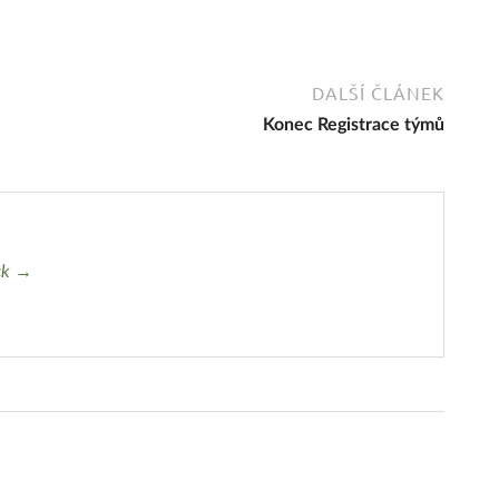
DALŠÍ ČLÁNEK
Konec Registrace týmů
ck →