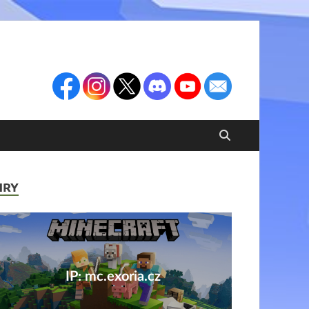
HRY
IP: mc.exoria.cz