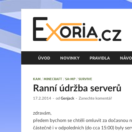
E
Her
ÚVOD
NOVINKY
PRAVIDLA
NÁVO
KAM
/
MINECRAFT
/
SA-MP
/
SURVIVE
Ranní údržba serverů
17.2.2014
-
od
Genjack
-
Zanechte komentář
zdravám,
předem bychom se chtěli omluvit za dočasnou ne
částečně i v odpoledních (do cca 15:00) byly s