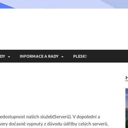
xoria.cz
ní Portál Exoria.CZ
DY
INFORMACE A RADY
PLESK!
dostupnost našich služeb(Serverů). V dopolední a
ervery dočasně vypnuty z důvodu údřžby celých serverů,