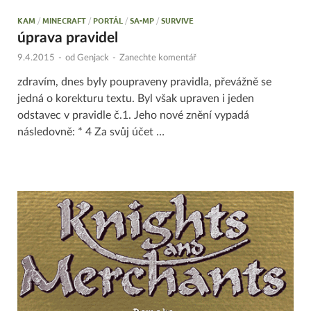
KAM
/
MINECRAFT
/
PORTÁL
/
SA-MP
/
SURVIVE
úprava pravidel
9.4.2015
-
od
Genjack
-
Zanechte komentář
zdravím, dnes byly poupraveny pravidla, převážně se
jedná o korekturu textu. Byl však upraven i jeden
odstavec v pravidle č.1. Jeho nové znění vypadá
následovně: * 4 Za svůj účet …