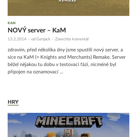
KAM
NOVÝ server – KaM
13.2.2014
-
od
Genjack
-
Zanechte komentář
zdravím, před několika dny jsme spustili nový server, a
sice na KaM (= Knights and Merchants) Remake. Server
běžel nějakou tu dobu v testovací fázi, nicméně byl
připojen na oznamovací …
HRY