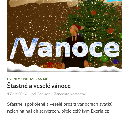
EVENTY
/
PORTÁL
/
SA-MP
Šťastné a veselé vánoce
17.12.2016
-
od
Genjack
-
Zanechte komentář
Šťastné, spokojené a veselé prožití vánočních svátků,
nejen na našich serverech, přeje celý tým Exoria.cz