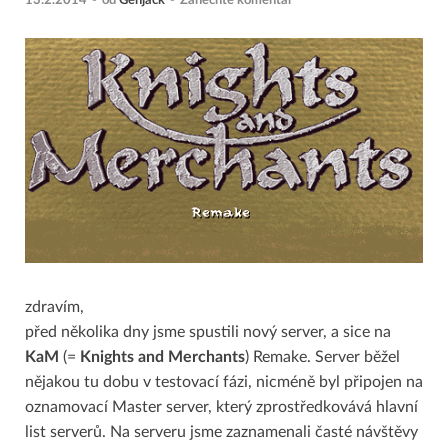
13.2.2014
-
od
Genjack
-
Zanechte komentář
zdravím,
před několika dny jsme spustili nový server, a sice na
KaM
(=
Knights and Merchants
) Remake. Server běžel
nějakou tu dobu v testovací fázi, nicméně byl připojen na
oznamovací Master server, který zprostředkovává hlavní
list serverů. Na serveru jsme zaznamenali časté návštěvy