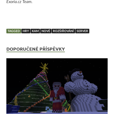
Exoria.cz Team.
TAGGED
HRY
KAM
NOVÉ
ROZŠIŘOVÁNÍ
SERVER
DOPORUČENÉ PŘÍSPĚVKY