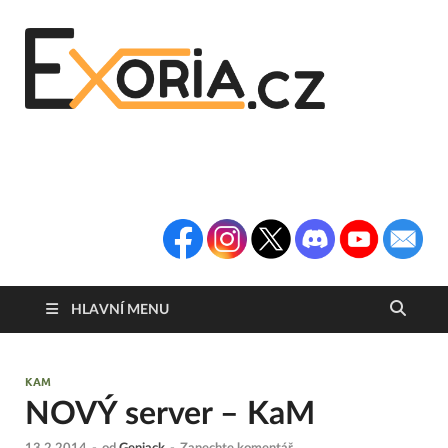
Exoria
Herní Portál
Exoria.CZ
HLAVNÍ MENU
KAM
NOVÝ server – KaM