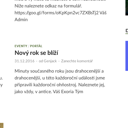
Níže naleznete odkaz na formulář.
https://goo.gl/forms/oKpKpn2vc7ZXBsTj2 Váš
Admin
EVENTY
/
PORTÁL
Nový rok se blíží
31.12.2016
-
od
Genjack
-
Zanechte komentář
Minuty současného roku jsou drahocenější a
u.
drahocenější, u této každoroční události jsme
py
připravili každoroční ohňostroj. Naleznete jej,
jako vždy, v antice. Váš Exoria Tým