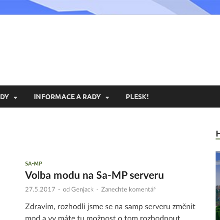
xoria.cz
ní Portál Exoria.CZ
DY
INFORMACE A RADY
PLESK!
SA-MP
Volba modu na Sa-MP serveru
27.5.2017
-
od
Genjack
-
Zanechte komentář
Zdravím, rozhodli jsme se na samp serveru změnit
mod a vy máte tu možnost o tom rozhodnout.