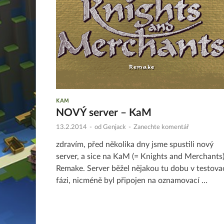
KAM
NOVÝ server – KaM
13.2.2014
-
od
Genjack
-
Zanechte komentář
zdravím, před několika dny jsme spustili nový
server, a sice na KaM (= Knights and Merchants
Remake. Server běžel nějakou tu dobu v testova
fázi, nicméně byl připojen na oznamovací …