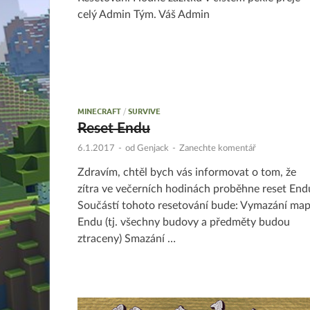
celý Admin Tým. Váš Admin
MINECRAFT
/
SURVIVE
Reset Endu
6.1.2017
-
od
Genjack
-
Zanechte komentář
Zdravím, chtěl bych vás informovat o tom, že
zítra ve večerních hodinách proběhne reset End
Součástí tohoto resetování bude: Vymazání ma
Endu (tj. všechny budovy a předměty budou
ztraceny) Smazání …