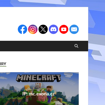
HRY
IP: mc.exoria.cz