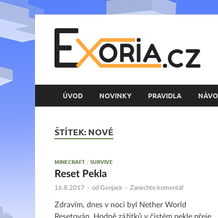
E
Her
ÚVOD
NOVINKY
PRAVIDLA
NÁVO
ŠTÍTEK:
NOVÉ
MINECRAFT
/
SURVIVE
Reset Pekla
16.8.2017
-
od
Genjack
-
Zanechte komentář
Zdravím, dnes v noci byl Nether World
Resetován. Hodně zážitků v čistém pekle přeje