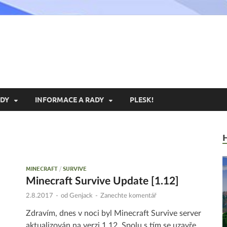
xoria.cz
ní Portál Exoria.CZ
DY
INFORMACE A RADY
PLESK!
MINECRAFT
/
SURVIVE
Minecraft Survive Update [1.12]
2.8.2017
-
od
Genjack
-
Zanechte komentář
Zdravím, dnes v noci byl Minecraft Survive server
aktualizován na verzi 1.12. Spolu s tím se uzavře