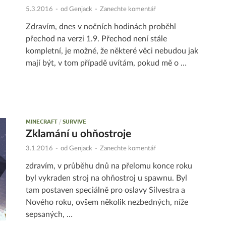
5.3.2016
-
od
Genjack
-
Zanechte komentář
Zdravím, dnes v nočních hodinách proběhl
přechod na verzi 1.9. Přechod není stále
kompletní, je možné, že některé věci nebudou jak
mají být, v tom případě uvítám, pokud mě o …
MINECRAFT
/
SURVIVE
Zklamání u ohňostroje
3.1.2016
-
od
Genjack
-
Zanechte komentář
zdravím, v průběhu dnů na přelomu konce roku
byl vykraden stroj na ohňostroj u spawnu. Byl
tam postaven speciálně pro oslavy Silvestra a
Nového roku, ovšem několik nezbedných, níže
sepsaných, …