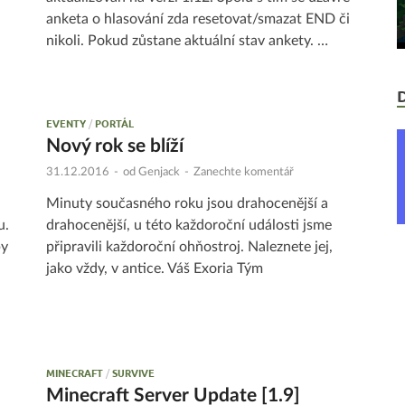
anketa o hlasování zda resetovat/smazat END či
nikoli. Pokud zůstane aktuální stav ankety. …
EVENTY
/
PORTÁL
Nový rok se blíží
31.12.2016
-
od
Genjack
-
Zanechte komentář
Minuty současného roku jsou drahocenější a
u.
drahocenější, u této každoroční události jsme
py
připravili každoroční ohňostroj. Naleznete jej,
jako vždy, v antice. Váš Exoria Tým
MINECRAFT
/
SURVIVE
Minecraft Server Update [1.9]