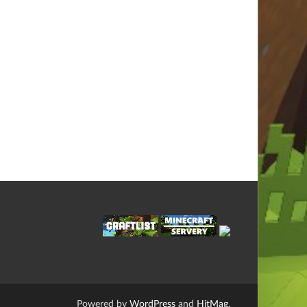
Powered by
WordPress
and
HitMag
.