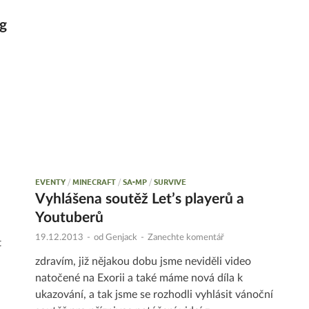
g
EVENTY
/
MINECRAFT
/
SA-MP
/
SURVIVE
Vyhlášena soutěž Let’s playerů a
Youtuberů
19.12.2013
-
od
Genjack
-
Zanechte komentář
t
zdravím, již nějakou dobu jsme neviděli video
natočené na Exorii a také máme nová díla k
ukazování, a tak jsme se rozhodli vyhlásit vánoční