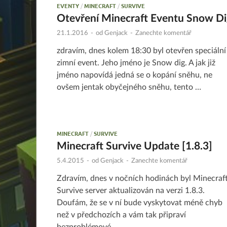
EVENTY
/
MINECRAFT
/
SURVIVE
Otevření Minecraft Eventu Snow Di
21.1.2016
-
od
Genjack
-
Zanechte komentář
zdravím, dnes kolem 18:30 byl otevřen speciální
zimní event. Jeho jméno je Snow dig. A jak již
jméno napovídá jedná se o kopání sněhu, ne
ovšem jentak obyčejného sněhu, tento …
MINECRAFT
/
SURVIVE
Minecraft Survive Update [1.8.3]
5.4.2015
-
od
Genjack
-
Zanechte komentář
Zdravím, dnes v nočních hodinách byl Minecraf
Survive server aktualizován na verzi 1.8.3.
Doufám, že se v ní bude vyskytovat méně chyb
než v předchozích a vám tak připraví