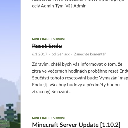
celý Admin Tým. Váš Admin
MINECRAFT
/
SURVIVE
Reset Endu
6.1.2017
-
od
Genjack
-
Zanechte komentář
Zdravím, chtěl bych vás informovat o tom, že
zítra ve večerních hodinách proběhne reset End
Součástí tohoto resetování bude: Vymazání ma
Endu (tj. všechny budovy a předměty budou
ztraceny) Smazání …
MINECRAFT
/
SURVIVE
Minecraft Server Update [1.10.2]