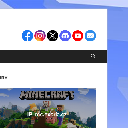
HRY
IP: mc.exoria.cz