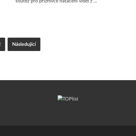
soutěž pro příznivce natáčení videí z …
2
Následující