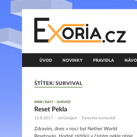
E
Her
ÚVOD
NOVINKY
PRAVIDLA
NÁVO
ŠTÍTEK:
SURVIVAL
MINECRAFT
/
SURVIVE
Reset Pekla
16.8.2017
-
od
Genjack
-
Zanechte komentář
Zdravím, dnes v noci byl Nether World
Resetován. Hodně zážitků v čistém pekle přeje