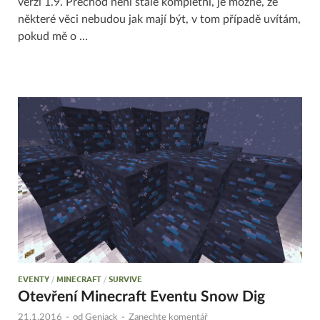
verzi 1.9. Přechod není stále kompletní, je možné, že
některé věci nebudou jak mají být, v tom případě uvítám,
pokud mě o …
EVENTY
/
MINECRAFT
/
SURVIVE
Otevření Minecraft Eventu Snow Dig
21.1.2016
-
od
Genjack
-
Zanechte komentář