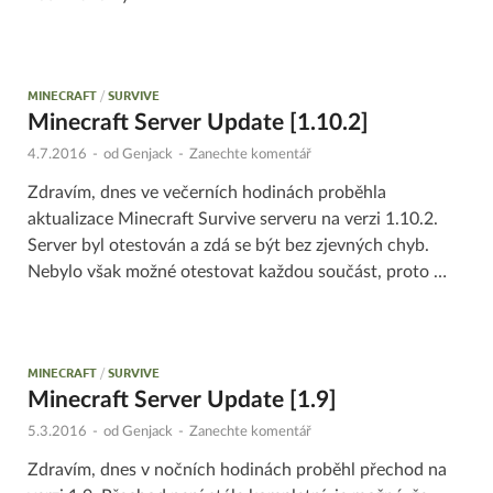
MINECRAFT
/
SURVIVE
Minecraft Server Update [1.10.2]
4.7.2016
-
od
Genjack
-
Zanechte komentář
Zdravím, dnes ve večerních hodinách proběhla
aktualizace Minecraft Survive serveru na verzi 1.10.2.
Server byl otestován a zdá se být bez zjevných chyb.
Nebylo však možné otestovat každou součást, proto …
MINECRAFT
/
SURVIVE
Minecraft Server Update [1.9]
5.3.2016
-
od
Genjack
-
Zanechte komentář
Zdravím, dnes v nočních hodinách proběhl přechod na