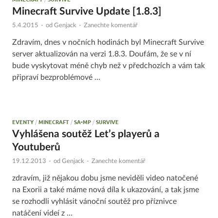
Minecraft Survive Update [1.8.3]
5.4.2015
-
od
Genjack
-
Zanechte komentář
Zdravím, dnes v nočních hodinách byl Minecraft Survive
server aktualizován na verzi 1.8.3. Doufám, že se v ní
bude vyskytovat méně chyb než v předchozích a vám tak
připraví bezproblémové …
EVENTY
/
MINECRAFT
/
SA-MP
/
SURVIVE
Vyhlášena soutěž Let’s playerů a
Youtuberů
19.12.2013
-
od
Genjack
-
Zanechte komentář
zdravím, již nějakou dobu jsme neviděli video natočené
na Exorii a také máme nová díla k ukazování, a tak jsme
se rozhodli vyhlásit vánoční soutěž pro příznivce
natáčení videí z …