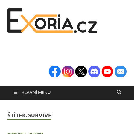
Exoria
Herní Portál
Exoria.CZ
HLAVNÍ MENU
ŠTÍTEK:
SURVIVE
MINECRAFT
/
SURVIVE