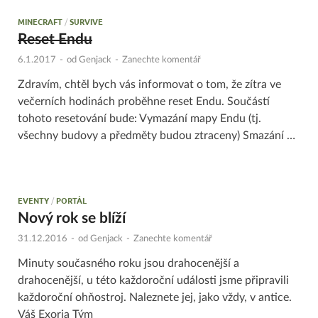
MINECRAFT
/
SURVIVE
Reset Endu
6.1.2017
-
od
Genjack
-
Zanechte komentář
Zdravím, chtěl bych vás informovat o tom, že zítra ve
večerních hodinách proběhne reset Endu. Součástí
tohoto resetování bude: Vymazání mapy Endu (tj.
všechny budovy a předměty budou ztraceny) Smazání …
EVENTY
/
PORTÁL
Nový rok se blíží
31.12.2016
-
od
Genjack
-
Zanechte komentář
Minuty současného roku jsou drahocenější a
drahocenější, u této každoroční události jsme připravili
každoroční ohňostroj. Naleznete jej, jako vždy, v antice.
Váš Exoria Tým