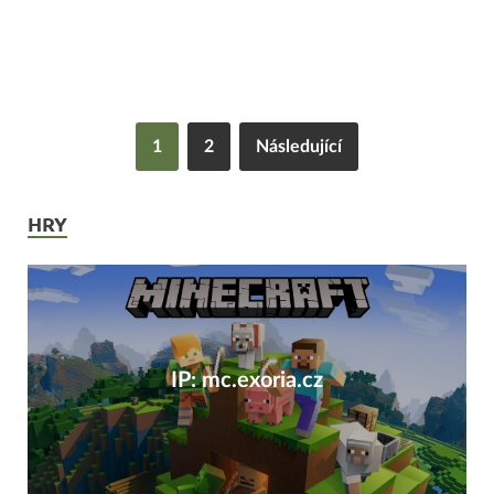
1
2
Následující
HRY
IP: mc.exoria.cz